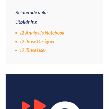
Relaterade delar
Utbildning
i2 Analyst's Notebook
i2 iBase Designer
i2 iBase User