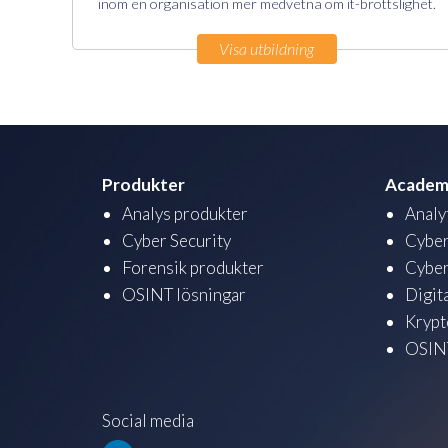
inom en organisation mer medvetna om it-brottslighet.
Visa utbildning
Produkter
Academ
Analys produkter
Analy
Cyber Security
Cyber
Forensik produkter
Cyber
OSINT lösningar
Digit
Krypt
OSINT
Social media