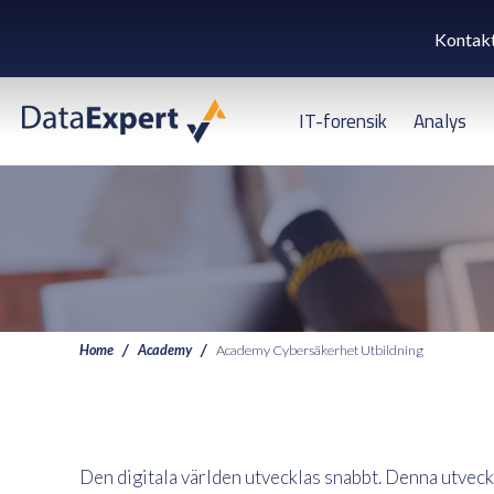
Kontak
IT-forensik
Analys
Home
Academy
Academy Cybersäkerhet Utbildning
Den digitala världen utvecklas snabbt. Denna utveck