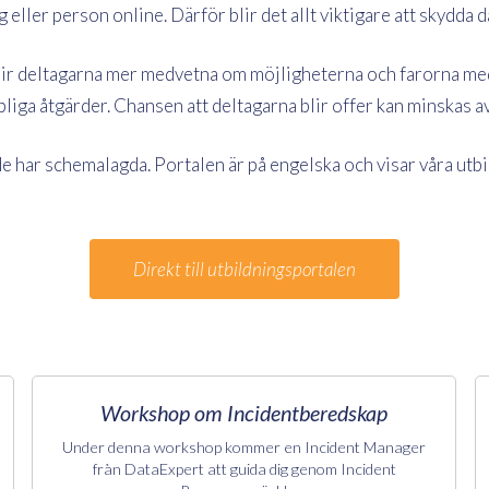
ag eller person online. Därför blir det allt viktigare att skydd
lir deltagarna mer medvetna om möjligheterna och farorna med 
pliga åtgärder. Chansen att deltagarna blir offer kan minskas 
de har schemalagda. Portalen är på engelska och visar våra utbi
Direkt till utbildningsportalen
Workshop om Incidentberedskap
Under denna workshop kommer en Incident Manager
från DataExpert att guida dig genom Incident