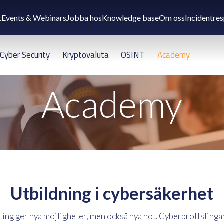
t
Events & Webinars
Jobba hos
Knowledge base
Om oss
Incidentre
Cyber Security
Kryptovaluta
OSINT
Academy
Academy
Utbildning i cybersäkerhet
ling ger nya möjligheter, men också nya hot. Cyberbrottslinga