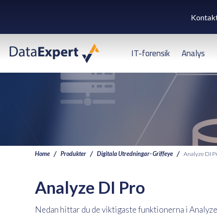
Kontak
IT-forensik
Analys
Home
Produkter
Digitala Utredningar- Griffeye
Analyze DI P
Analyze DI Pro
Nedan hittar du de viktigaste funktionerna i Analyze