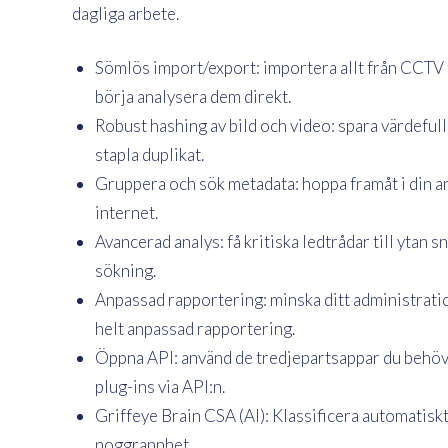
dagliga arbete.
Sömlös import/export: importera allt från CCTV t
börja analysera dem direkt.
Robust hashing av bild och video: spara värdeful
stapla duplikat.
Gruppera och sök metadata: hoppa framåt i din an
internet.
Avancerad analys: få kritiska ledtrådar till ytan 
sökning.
Anpassad rapportering: minska ditt administrati
helt anpassad rapportering.
Öppna API: använd de tredjepartsappar du behöver
plug-ins via API:n.
Griffeye Brain CSA (AI): Klassificera automatis
noggrannhet.