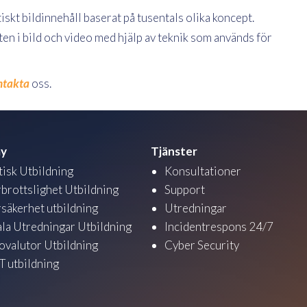
iskt bildinnehåll baserat på tusentals olika koncept.
en i bild och video med hjälp av teknik som används för
ntakta
oss.
y
Tjänster
tisk Utbildning
Konsultationer
brottslighet Utbildning
Support
säkerhet utbildning
Utredningar
ala Utredningar Utbildning
Incidentrespons 24/7
ovalutor Utbildning
Cyber Security
 utbildning