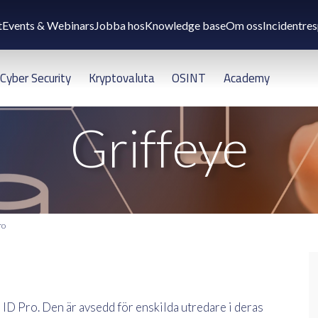
t
Events & Webinars
Jobba hos
Knowledge base
Om oss
Incidentre
Cyber Security
Kryptovaluta
OSINT
Academy
Griffeye
ro
 ID Pro. Den är avsedd för enskilda utredare i deras