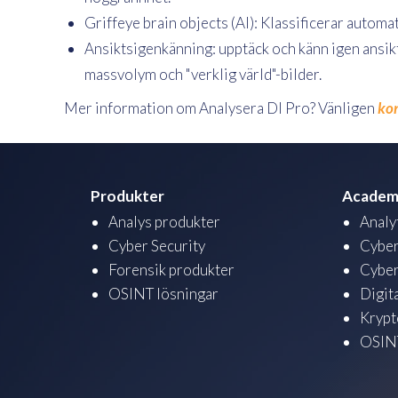
Griffeye brain objects (AI): Klassificerar automat
Ansiktsigenkänning: upptäck och känn igen ansikt
massvolym och "verklig värld"-bilder.
Mer information om Analysera DI Pro? Vänligen
ko
Produkter
Academ
Analys produkter
Analy
Cyber Security
Cyber
Forensik produkter
Cyber
OSINT lösningar
Digit
Krypt
OSINT