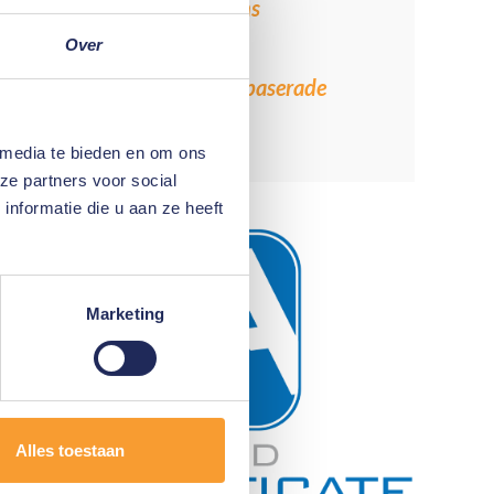
Amped FIVE Additions
Amped Authenticate
Over
Utredningar av videobaserade
bevis
 media te bieden en om ons
ze partners voor social
nformatie die u aan ze heeft
Marketing
Alles toestaan