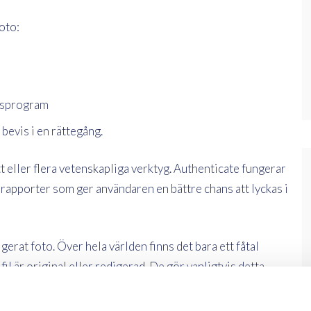
oto:
ngsprogram
m bevis i en rättegång.
 eller flera vetenskapliga verktyg. Authenticate fungerar
h rapporter som ger användaren en bättre chans att lyckas i
digerat foto. Över hela världen finns det bara ett fåtal
l är original eller redigerad. De gör vanligtvis detta
enskapliga metoder. Eftersom både domstolar och
 manipulera ett digitalt foto, efterfrågas denna lilla