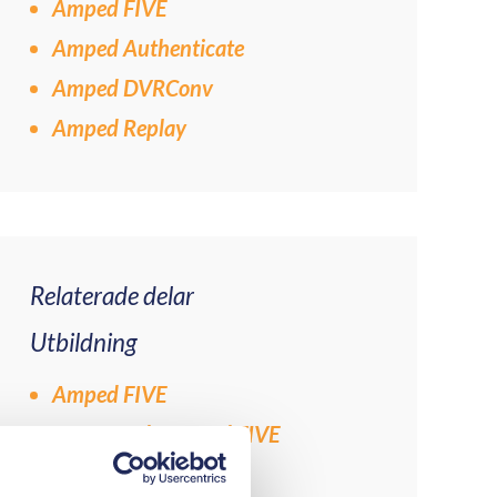
Amped FIVE
Amped Authenticate
Amped DVRConv
Amped Replay
Relaterade delar
Utbildning
Amped FIVE
Avancerade Amped FIVE
utbildningsmoduler