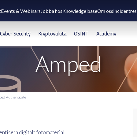
t
Events & Webinars
Jobba hos
Knowledge base
Om oss
Incidentre
Cyber Security
Kryptovaluta
OSINT
Academy
Amped
ed Authenticate
entisera digitalt fotomaterial.