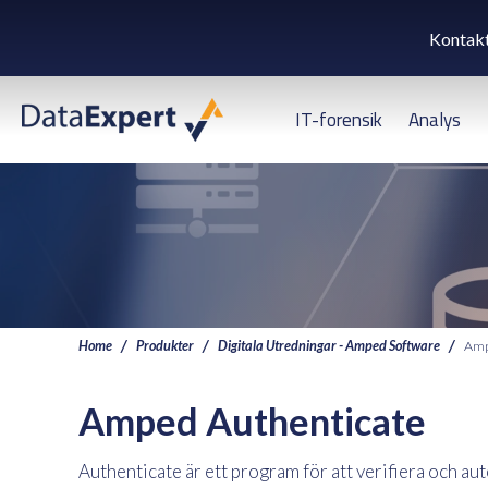
Kontak
IT-forensik
Analys
Home
Produkter
Digitala Utredningar - Amped Software
Amp
Amped Authenticate
Authenticate är ett program för att verifiera och aut