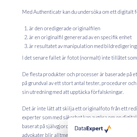
Med Authenticatr kan du undersöka om ett digitalt f
är den oredigerade originalfilen
är en originalfil genererad av en specifik enhet
är resultatet av manipulation med bildredigeri
I det senare fallet är fotot (normalt) inte tillåtet so
De flesta produkter och processer är baserade på ett
på grundval av ett stort antal tester, procedurer oc
sin utredning med att upptäcka förfalskningar.
Det är inte lätt att skilja ett originalfoto från ett re
experter som med säkerhet kan avgöra om en digital fi
baserat på självgjorda verktyg och avancerade vet
advokater blir alltmer medvetna om hur lätt det är att