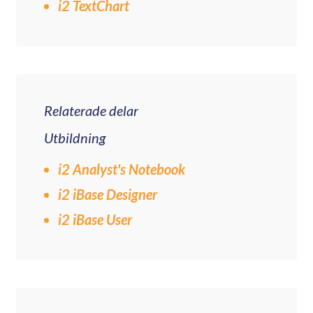
i2 TextChart
Relaterade delar
Utbildning
i2 Analyst's Notebook
i2 iBase Designer
i2 iBase User