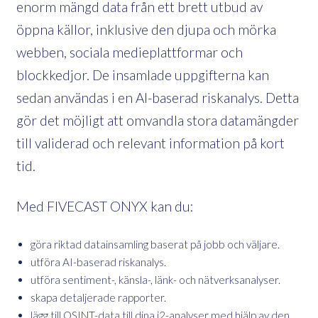
enorm mängd data från ett brett utbud av
öppna källor, inklusive den djupa och mörka
webben, sociala medieplattformar och
blockkedjor. De insamlade uppgifterna kan
sedan användas i en AI-baserad riskanalys. Detta
gör det möjligt att omvandla stora datamängder
till validerad och relevant information på kort
tid.
Med FIVECAST ONYX kan du:
göra riktad datainsamling baserat på jobb och väljare.
utföra AI-baserad riskanalys.
utföra sentiment-, känsla-, länk- och nätverksanalyser.
skapa detaljerade rapporter.
lägg till OSINT-data till dina i2-analyser med hjälp av den