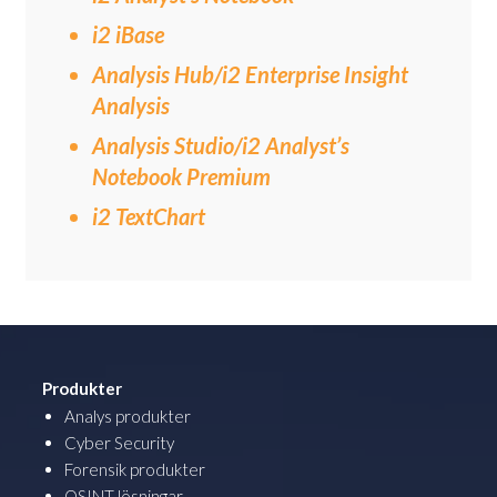
i2 iBase
Analysis Hub/i2 Enterprise Insight
Analysis
Analysis Studio/i2 Analyst’s
Notebook Premium
i2 TextChart
Produkter
Analys produkter
Cyber Security
Forensik produkter
OSINT lösningar