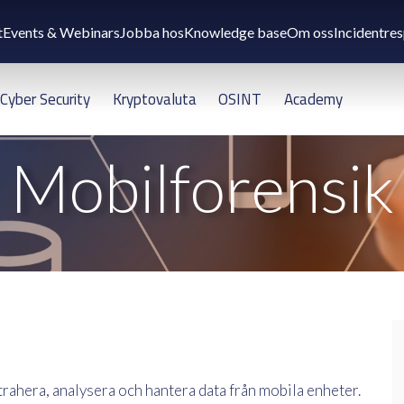
t
Events & Webinars
Jobba hos
Knowledge base
Om oss
Incidentre
Cyber Security
Kryptovaluta
OSINT
Academy
Mobilforensik
trahera, analysera och hantera data från mobila enheter.