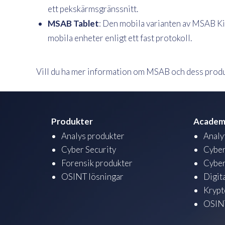
ett pekskärmsgränssnitt.
MSAB Tablet
: Den mobila varianten av MSAB Kio
mobila enheter enligt ett fast protokoll.
Vill du ha mer information om MSAB och dess prod
Produkter
Academ
Analys produkter
Analy
Cyber Security
Cyber
Forensik produkter
Cyber
OSINT lösningar
Digit
Krypt
OSINT