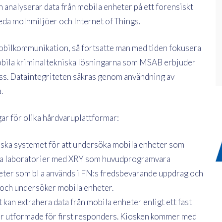
 analyserar data från mobila enheter på ett forensiskt
reda molnmiljöer och Internet of Things.
obilkommunikation, så fortsatte man med tiden fokusera
mobila kriminaltekniska lösningarna som MSAB erbjuder
ss. Dataintegriteten säkras genom användning av
.
r för olika hårdvaruplattformar:
kniska systemet för att undersöka mobila enheter som
ska laboratorier med XRY som huvudprogramvara
heter som bl a används i FN:s fredsbevarande uppdrag och
 och undersöker mobila enheter.
 kan extrahera data från mobila enheter enligt ett fast
ar utformade för first responders. Kiosken kommer med