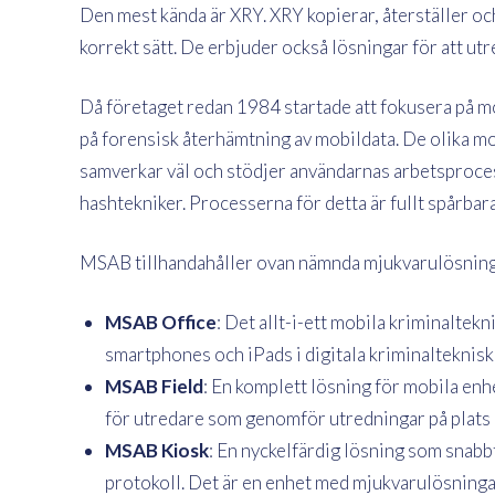
Den mest kända är XRY. XRY kopierar, återställer och
korrekt sätt. De erbjuder också lösningar för att ut
Då företaget redan 1984 startade att fokusera på m
på forensisk återhämtning av mobildata. De olika 
samverkar väl och stödjer användarnas arbetsproce
hashtekniker. Processerna för detta är fullt spårbara
MSAB tillhandahåller ovan nämnda mjukvarulösninga
MSAB Office
: Det allt-i-ett mobila kriminalte
smartphones och iPads i digitala kriminaltekni
MSAB Field
: En komplett lösning för mobila en
för utredare som genomför utredningar på plats
MSAB Kiosk
: En nyckelfärdig lösning som snabbt
protokoll. Det är en enhet med mjukvarulösning