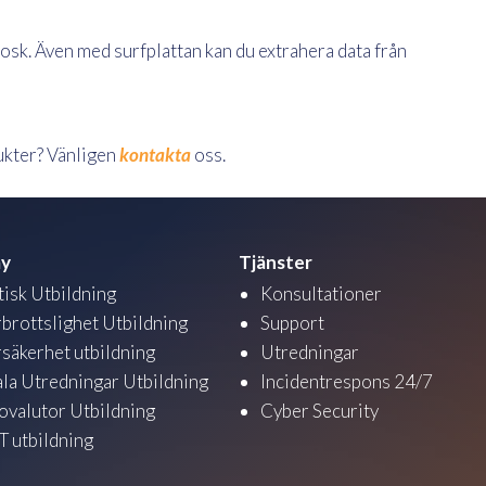
sk. Även med surfplattan kan du extrahera data från
ukter? Vänligen
kontakta
oss.
y
Tjänster
tisk Utbildning
Konsultationer
brottslighet Utbildning
Support
säkerhet utbildning
Utredningar
ala Utredningar Utbildning
Incidentrespons 24/7
ovalutor Utbildning
Cyber Security
 utbildning