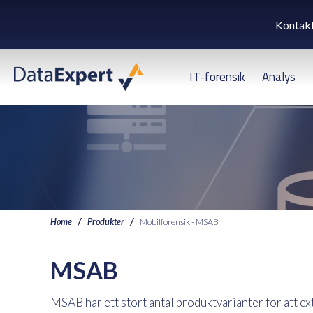
Kontak
IT-forensik
Analys
Home
Produkter
Mobilforensik - MSAB
MSAB
MSAB har ett stort antal produktvarianter för att ex