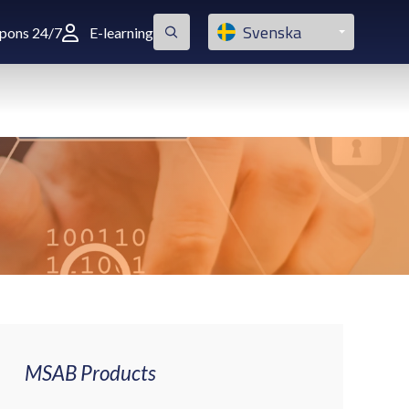
Svenska
spons 24/7
E-learning
MSAB Products