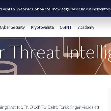
t
Events & Webinars
Jobba hos
Knowledge base
Om oss
Incidentre
Cyber Security
Kryptovaluta
OSINT
Academy
 Threat Intell
ingsinstitut, TNO och TU Delft. Forskningen visade att