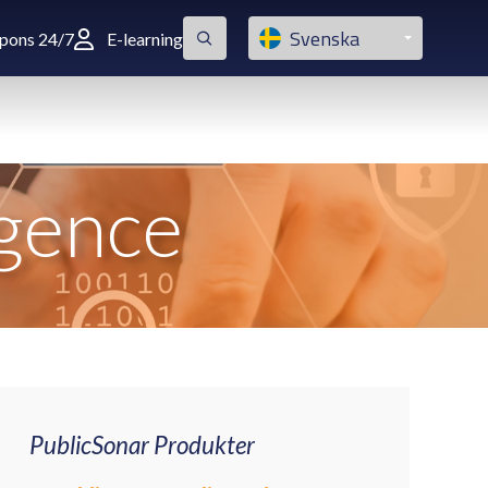
Svenska
spons 24/7
E-learning
igence
PublicSonar Produkter