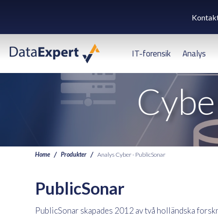
Kontak
IT-forensik
Analys
Cyber
Home
Produkter
Analys Cyber - PublicSonar
PublicSonar
PublicSonar skapades 2012 av två holländska forskn