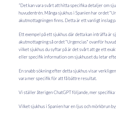
”Det kan vara svårt att hitta specifika detaljer om sj
huvudentrén. Många sjukhus i Spanien har ordet "Urg
akutmottagningen finns. Detta är ett vanligt inslag p
Ett exempel på ett sjukhus där detta kan inträffa är 
akutmottagning så ordet "Urgencias" ovanför huvude
vilket sjukhus du syftar på är det svårt att ge ett exa
eller specifik information om sjukhuset du letar eft
En snabb sökning efter detta sjukhus visar verkligen 
vara mer specifik för att få bättre resultat.
Vi ställer återigen ChatGPT följande, mer specifika 
Vilket sjukhus i Spanien har en ljus och mörkbrun 