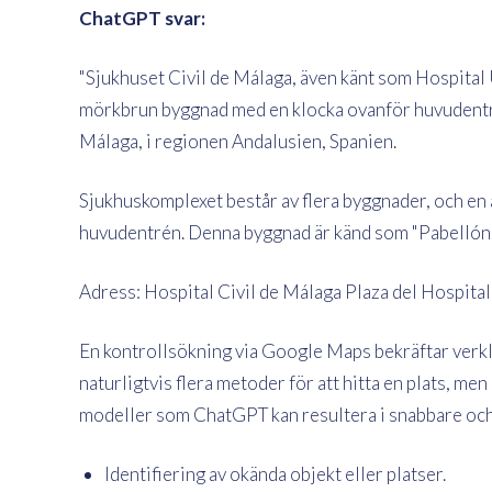
ChatGPT svar:
"Sjukhuset Civil de Málaga, även känt som Hospital U
mörkbrun byggnad med en klocka ovanför huvudentré
Málaga, i regionen Andalusien, Spanien.
Sjukhuskomplexet består av flera byggnader, och en
huvudentrén. Denna byggnad är känd som "Pabellón 
Adress: Hospital Civil de Málaga Plaza del Hospital
En kontrollsökning via Google Maps bekräftar verklig
naturligtvis flera metoder för att hitta en plats, m
modeller som ChatGPT kan resultera i snabbare och 
Identifiering av okända objekt eller platser.