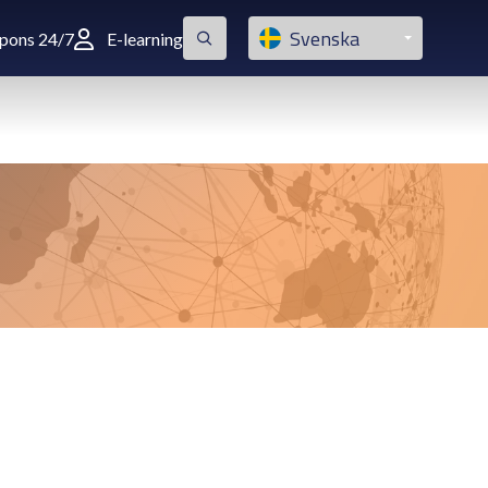
Svenska
spons 24/7
E-learning