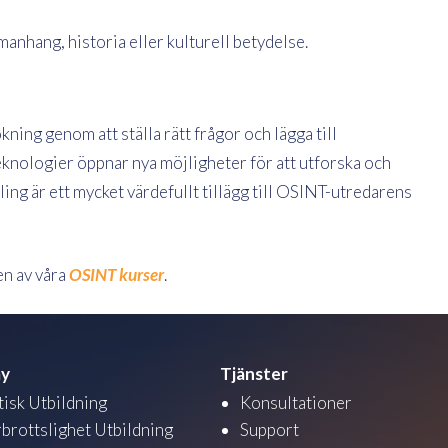
anhang, historia eller kulturell betydelse.
kning genom att ställa rätt frågor och lägga till
knologier öppnar nya möjligheter för att utforska och
ling är ett mycket värdefullt tillägg till OSINT-utredarens
en av våra
OSINT kurser
.
y
Tjänster
tisk Utbildning
Konsultationer
brottslighet Utbildning
Support