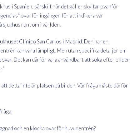
ukhus i Spanien, särskilt när det gäller skyltar ovanför
encias" ovanför ingången för att indikera var
å sjukhus runt om i världen.
sjukhuset Clínico San Carlos i Madrid. Den har en
ntrén kan vara lämpligt. Men utan specifika detaljer om
kt svar. Det kan därför vara användbart att söka efter bilder
er”
att detta inte är platsen på bilden. Vår fråga måste därför
fråga:
byggnad och en klocka ovanför huvudentrén?