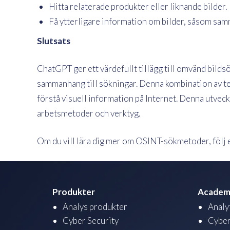
Hitta relaterade produkter eller liknande bilder.
Få ytterligare information om bilder, såsom samm
Slutsats
ChatGPT ger ett värdefullt tillägg till omvänd bildsö
sammanhang till sökningar. Denna kombination av te
förstå visuell information på Internet. Denna utveck
arbetsmetoder och verktyg.
Om du vill lära dig mer om OSINT-sökmetoder, följ 
Produkter
Academ
Analys produkter
Analy
Cyber Security
Cyber