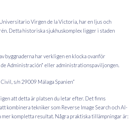
niversitario Virgen de la Victoria, har en ljus och
n. Detta historiska sjukhuskomplex ligger i staden
 av byggnaderna har verkligen en klocka ovanför
de Administración" eller administrationspaviljongen.
 Civil, s/n 29009 Málaga Spanien”
en att detta är platsen du letar efter. Det finns
en att kombinera tekniker som Reverse Image Search och AI-
mer kompletta resultat. Några praktiska tillämpningar är: