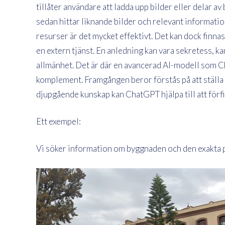
tillåter användare att ladda upp bilder eller delar av
sedan hittar liknande bilder och relevant informati
resurser är det mycket effektivt. Det kan dock finnas t
en extern tjänst. En anledning kan vara sekretess, kan
allmänhet. Det är där en avancerad AI-modell som Cha
komplement. Framgången beror förstås på att ställa
djupgående kunskap kan ChatGPT hjälpa till att förf
Ett exempel:
Vi söker information om byggnaden och den exakta p