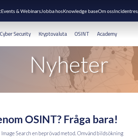
t
Events & Webinars
Jobba hos
Knowledge base
Om oss
Incidentre
Cyber Security
Kryptovaluta
OSINT
Academy
Nyheter
 genom OSINT? Fråga bara!
erse Image Search en beprövad metod. Omvänd bildsökning