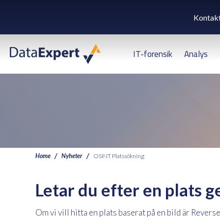
Kontak
IT-forensik
Analys
Home
Nyheter
OSINT Platssökning
Letar du efter en plats
Om vi vill hitta en plats baserat på en bild är Rev