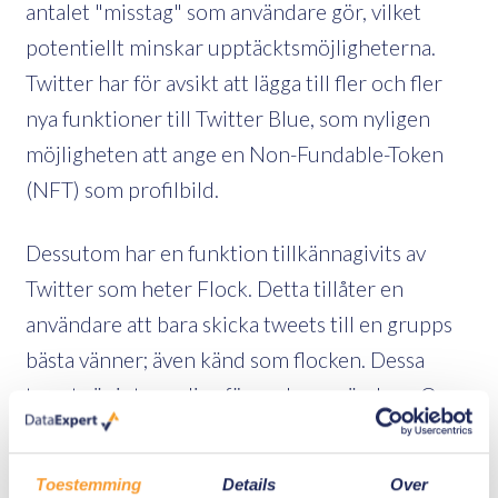
antalet "misstag" som användare gör, vilket
potentiellt minskar upptäcktsmöjligheterna.
Twitter har för avsikt att lägga till fler och fler
nya funktioner till Twitter Blue, som nyligen
möjligheten att ange en Non-Fundable-Token
(NFT) som profilbild.
Dessutom har en funktion tillkännagivits av
Twitter som heter Flock. Detta tillåter en
användare att bara skicka tweets till en grupps
bästa vänner; även känd som flocken. Dessa
tweets är inte synliga för andra användare. Om
du inte tillhör denna innersta krets som
utredare, så kan du missa relevant data för din
Toestemming
Details
Over