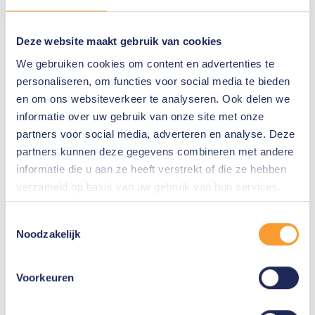
utredning.
Dessutom arbetar man med ett så kallat
Deze website maakt gebruik van cookies
röstningssystem. Kommentarer eller tweets kan
We gebruiken cookies om content en advertenties te
personaliseren, om functies voor social media te bieden
ges en så kallad upp- eller nedröst. För
en om ons websiteverkeer te analyseren. Ook delen we
närvarande indikerar Twitter att detta görs för
informatie over uw gebruik van onze site met onze
att visa mer relevanta kommentarer eller
partners voor social media, adverteren en analyse. Deze
partners kunnen deze gegevens combineren met andere
innehåll för användarna. Eller med andra ord,
informatie die u aan ze heeft verstrekt of die ze hebben
Twitters algoritm är tränad i vilket innehåll som
verzameld op basis van uw gebruik van hun services.
är önskvärt och vilket som inte är det. Det går
Toestemmingsselectie
dock inte att utesluta att kommentarer eller
Noodzakelijk
konton med många nedröster snart kommer att
göras allt mer osynliga, bland annat på grund av
Voorkeuren
detta system. Det finns också tänkbara scenarier
för att missbruka detta system och lära