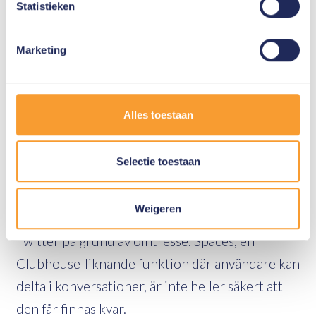
Statistieken
algoritmen fel saker, som det som hände 2016
med Microsofts chatbot Tay
[1]
på samma
Marketing
sociala medieplattform.
Inte alla nya funktioner finns kvar
Alles toestaan
Vissa nya funktioner är kortlivade. Ett bra
exempel är Instagram stories-klonen kallad
Selectie toestaan
'Fleets' (en sorts tillfälliga tweets) som
introducerades 2021. Den var endast tillgänglig
Weigeren
i några månader, varefter den avslutades av
Twitter på grund av ointresse. Spaces, en
Clubhouse-liknande funktion där användare kan
delta i konversationer, är inte heller säkert att
den får finnas kvar.