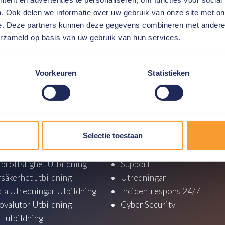
. Ook delen we informatie over uw gebruik van onze site met on
ainalysis Reactor Certification (CRC)
e. Deze partners kunnen deze gegevens combineren met andere i
ation (CCFC)
erzameld op basis van uw gebruik van hun services.
Voorkeuren
Statistieken
ion om
Chainalysis
?
Kontakta
oss gärna.
y
Tjänster
Selectie toestaan
tisk Utbildning
Konsultationer
brottslighet Utbildning
Support
säkerhet utbildning
Utredningar
ala Utredningar Utbildning
Incidentrespons 24/7
ovalutor Utbildning
Cyber Security
 utbildning