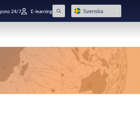
Svenska
spons 24/7
E-learning