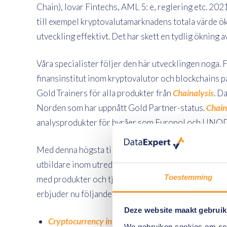
Chain), lovar Fintechs, AML 5: e, reglering etc. 202
till exempel kryptovalutamarknadens totala värde ök
utveckling effektivt. Det har skett en tydlig ökning
Våra specialister följer den här utvecklingen noga. 
finansinstitut inom kryptovalutor och blockchains p
Gold Trainers för alla produkter från
Chainalysis
. D
Norden som har uppnått Gold Partner-status.
Chain
analysprodukter för byråer som Europol och UNO
Med denna högsta tillgängliga partnernivå understr
utbildare inom utredning av kryptovaluta och blockc
Toestemming
med produkter och tjänster för utredare, tillsynsmy
erbjuder nu följande kurser inklusive certifiering:
Deze website maakt gebruik
Cryptocurrency investigations (CINV)
We gebruiken cookies om cont