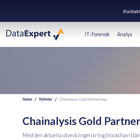
Kontak
IT-forensik
Analys
Home
Nyheter
Chainalysis Gold Partnership
Chainalysis Gold Partne
Med den aktuella utvecklingen kring blockchain (tä