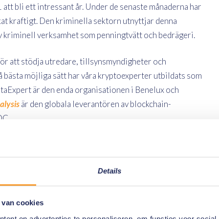
1 att bli ett intressant år. Under de senaste månaderna har
at kraftigt. Den kriminella sektorn utnyttjar denna
 av kriminell verksamhet som penningtvätt och bedrägeri.
För att stödja utredare, tillsynsmyndigheter och
å bästa möjliga sätt har våra kryptoexperter utbildats som
ataExpert är den enda organisationen i Benelux och
alysis
är den globala leverantören av blockchain-
DC.
yker Chainalysis expertisnivån hos DataExpert och dess
hain. DataExpert, som en guldpartner, utökar sin portfölj
Details
ndigheter och KYC-specialister för kryptovaluta. Vi
 van cookies
ent en advertenties te personaliseren, om functies voor social