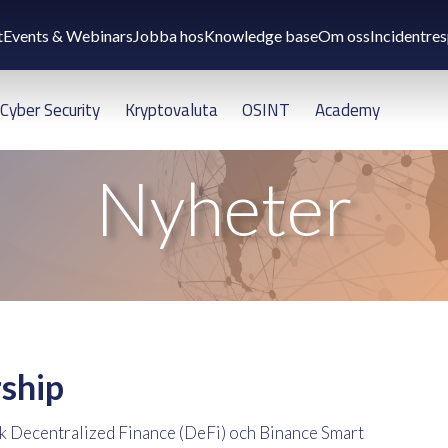
t
Events & Webinars
Jobba hos
Knowledge base
Om oss
Incidentre
Cyber Security
Kryptovaluta
OSINT
Academy
Nyheter
rship
nk Decentralized Finance (DeFi) och Binance Smart