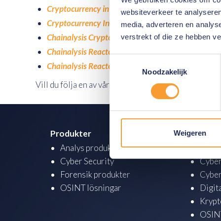
Cryptocurrency investigations: Expert (custom)
websiteverkeer te analyseren
Cryptocurrency Investigations Basics (CBINV) + Ch
media, adverteren en analys
Chainalysis Cryptocurrency Fundamentals Certific
verstrekt of die ze hebben v
Chainalysis Reactor Certification (CRC)
Toestemmingsselectie
Chainalysis Reactor Certification: Recertify (CRC)
Noodzakelijk
Vill du följa en av våra kurser eller få mer informat
Produkter
Academ
Weigeren
Analys produkter
Analy
Cyber Security
Cyber
Forensik produkter
Cyber
OSINT lösningar
Digit
Krypt
OSINT