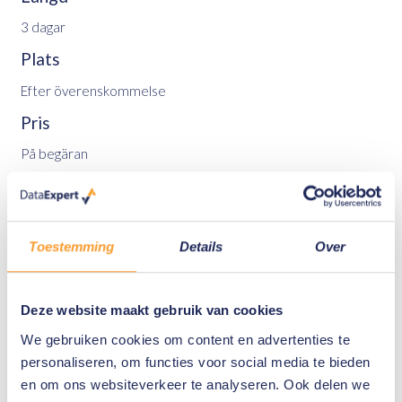
3 dagar
Plats
Efter överenskommelse
Pris
På begäran
Förkunskaper
Nivå: nybörjare. Kunskap om Linux terminal kommandon och
redigerare är ett plus.
Toestemming
Details
Over
Språk
Engelska
Deze website maakt gebruik van cookies
Examination
We gebruiken cookies om content en advertenties te
personaliseren, om functies voor social media te bieden
Efter att utbildningen är slutförd, kan du göra en examination
en om ons websiteverkeer te analyseren. Ook delen we
för att få ditt certifikat som en Elastic Certified Observability