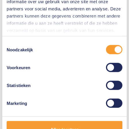
informatie over uw gebruik van onze site met onze
Engineer
partners voor social media, adverteren en analyse. Deze
Studietid
partners kunnen deze gegevens combineren met andere
24 timmar
informatie die u aan ze heeft verstrekt of die ze hebben
verzameld op basis van uw gebruik van hun services.
Beställ broschyr
Toestemmingsselectie
Noodzakelijk
Generell information om utbildning
Voorkeuren
Efter mottagandet av din registrering
kommer vi att skicka en bekräftelse
Statistieken
inom två arbetsdagar.
Marketing
Klicka här för information och våra
villkor för utbildning.