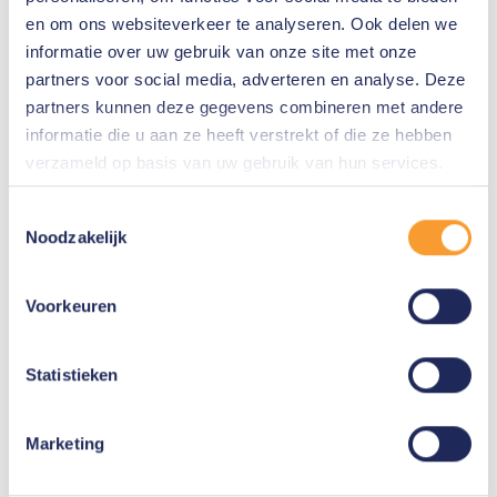
en om ons websiteverkeer te analyseren. Ook delen we
Examination
informatie over uw gebruik van onze site met onze
Efter att utbildningen är slutförd, kan du göra en examination
partners voor social media, adverteren en analyse. Deze
för att få ditt certifikat som en Elastic Certified Engineer.
partners kunnen deze gegevens combineren met andere
informatie die u aan ze heeft verstrekt of die ze hebben
Studietid
verzameld op basis van uw gebruik van hun services.
24 timmar
Toestemmingsselectie
Beställ broschyr
Noodzakelijk
Voorkeuren
Generell information om utbildning
Statistieken
Efter mottagandet av din registrering
kommer vi att skicka en bekräftelse
Marketing
inom två arbetsdagar.